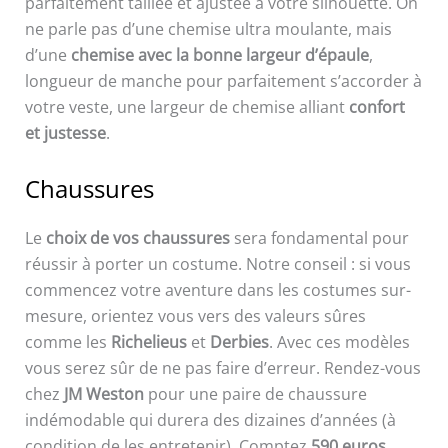
parfaitement taillée et ajustée à votre silhouette. On
ne parle pas d’une chemise ultra moulante, mais
d’une
chemise avec la bonne largeur d’épaule
,
longueur de manche pour parfaitement s’accorder à
votre veste, une largeur de chemise alliant
confort
et justesse
.
Chaussures
Le
choix de vos chaussures
sera fondamental pour
réussir à porter un costume. Notre conseil : si vous
commencez votre aventure dans les costumes sur-
mesure, orientez vous vers des valeurs sûres
comme les
Richelieus
et
Derbies
. Avec ces modèles
vous serez sûr de ne pas faire d’erreur. Rendez-vous
chez
JM Weston
pour une paire de chaussure
indémodable qui durera des dizaines d’années (à
condition de les entretenir). Comptez
590 euros