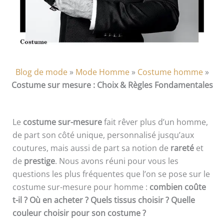
Blog de mode
»
Mode Homme
»
Costume homme
»
Costume sur mesure : Choix & Règles Fondamentales
Le
costume sur-mesure
fait rêver plus d’un homme,
de part son côté unique, personnalisé jusqu’aux
coutures, mais aussi de part sa notion de
rareté
et
de
prestige
. Nous avons réuni pour vous les
questions les plus fréquentes que l’on se pose sur le
costume sur-mesure pour homme :
combien coûte
t-il ? Où en acheter ? Quels tissus choisir ? Quelle
couleur choisir pour son costume ?