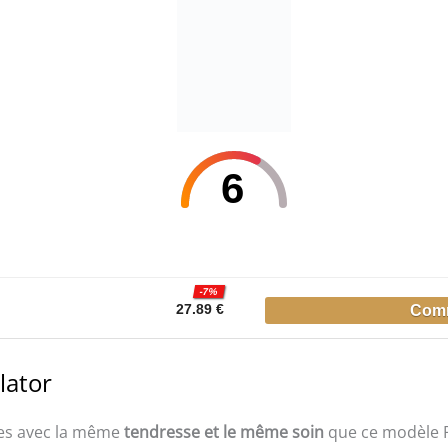
6
-7%
27.89 €
lator
lles avec la même
tendresse et le même soin
que ce modèle P