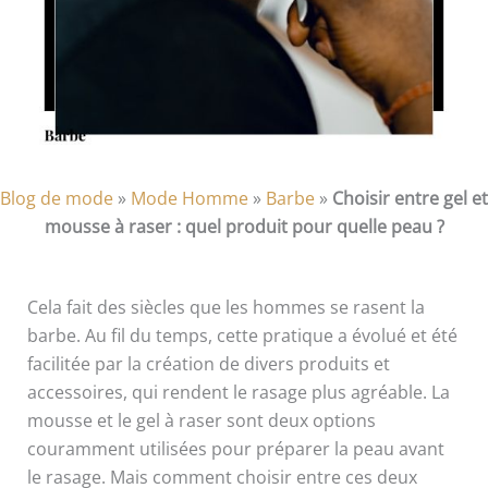
Blog de mode
»
Mode Homme
»
Barbe
»
Choisir entre gel et
mousse à raser : quel produit pour quelle peau ?
Cela fait des siècles que les hommes se rasent la
barbe. Au fil du temps, cette pratique a évolué et été
facilitée par la création de divers produits et
accessoires, qui rendent le rasage plus agréable. La
mousse et le gel à raser sont deux options
couramment utilisées pour préparer la peau avant
le rasage. Mais comment choisir entre ces deux