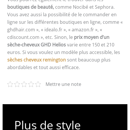
boutiques de beauté,
comme Nocibé et Sephora.
Vous avez aussi la possibilité de le commander en
ligne sur les différentes boutiques en ligne, comme «
ghdhair.com », « idealo.fr », « amazon.fr », «
cdiscount.com », etc. Sinon, le
prix moyen d’un
sèche-cheveux GHD Helios
varie entre 150 et 210
euros. Si vous voulez un modèle plus accessible, les
sèches cheveux remington
sont beaucoup plus
abordables et tout aussi efficace.
Mettre une note
Plus de style