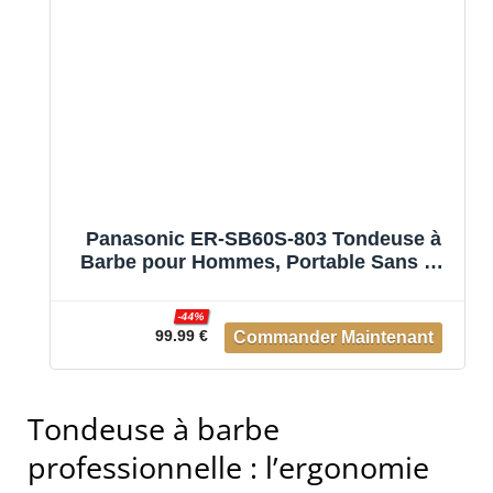
Panasonic ER-SB60S-803 Tondeuse à
Barbe pour Hommes, Portable Sans Fil
Étanche, 20 réglages de longueur, 2
Accessoires, Embout de Détail, Sans Fil
-44%
et Filaire, Socle de Chargement, Argenté
99.99 €
Tondeuse à barbe
professionnelle : l’ergonomie