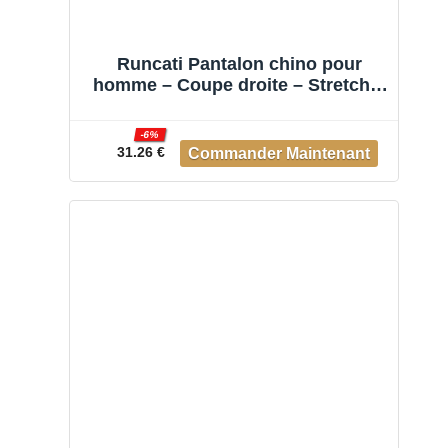
Runcati Pantalon chino pour
homme – Coupe droite – Stretch –
Couleur unie – En coton – Long –
Léger – Avec taille élastique, gris,
-6%
XL
31.26 €