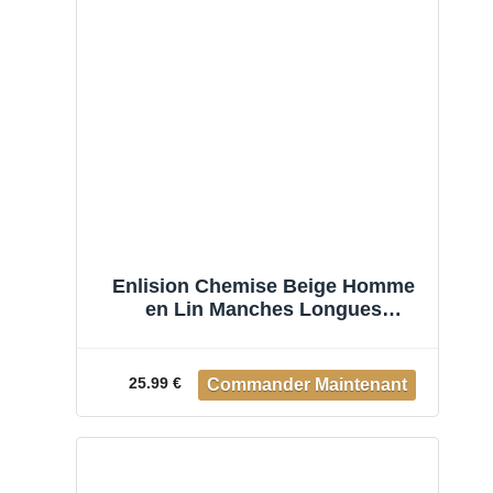
Enlision Chemise Beige Homme
en Lin Manches Longues
Chemises Jaune Clair Été Coton
Henley Shirts de Couleur Unie
Leger Ample Casual de Plage L
25.99 €