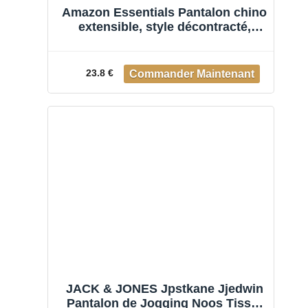
Amazon Essentials Pantalon chino
extensible, style décontracté,
coupe slim Homme, Gris, 32W /
32L
23.8 €
JACK & JONES Jpstkane Jjedwin
Pantalon de Jogging Noos Tissu,