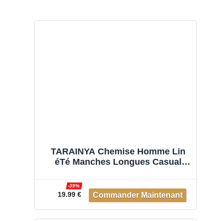
TARAINYA Chemise Homme Lin
éTé Manches Longues Casual
Regular Fit Boutons Cachés
Décontractée Bleu foncé L
-39%
19.99 €