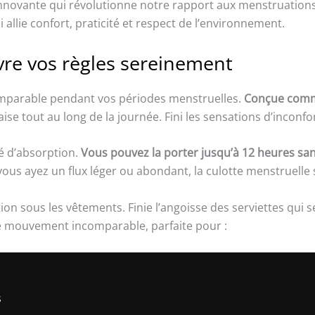
nnovante qui révolutionne notre rapport aux menstruation
allie confort, praticité et respect de l’environnement.
vre vos règles sereinement
comparable pendant vos périodes menstruelles.
Conçue comme
ise tout au long de la journée. Fini les sensations d’inconfor
té d’absorption.
Vous pouvez la porter jusqu’à 12 heures san
us ayez un flux léger ou abondant, la culotte menstruelle 
on sous les vêtements. Finie l’angoisse des serviettes qui 
de mouvement incomparable, parfaite pour :
s