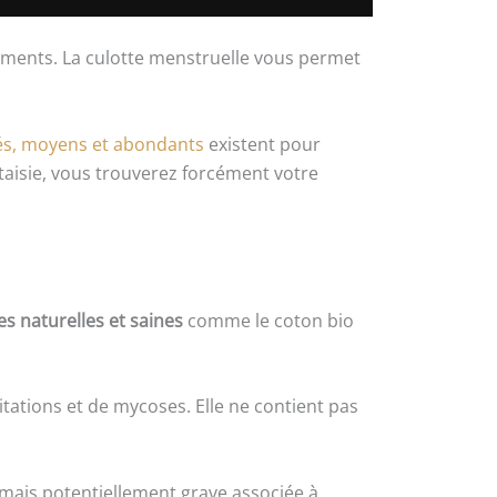
ements. La culotte menstruelle vous permet
gés, moyens et abondants
existent pour
ntaisie, vous trouverez forcément votre
 naturelles et saines
comme le coton bio
itations et de mycoses. Elle ne contient pas
mais potentiellement grave associée à