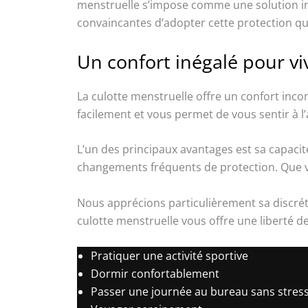
menstruelle s’impose comme une solution i
convaincantes d’adopter cette protection qui 
Un confort inégalé pour vi
La culotte menstruelle offre un confort in
facilement et vous permet de vous sentir à l’a
L’un des principaux avantages est sa capaci
changements fréquents de protection. Que vo
Nous apprécions particulièrement sa discréti
culotte menstruelle vous offre une liberté 
Pratiquer une activité sportive
Dormir confortablement
Passer une journée au bureau sans stres