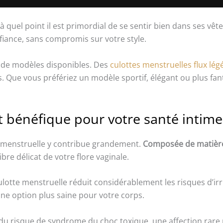
el point il est primordial de se sentir bien dans ses vêt
fiance, sans compromis sur votre style.
é de modèles disponibles. Des
culottes menstruelles flux lé
es. Que vous préfériez un modèle sportif, élégant ou plus fa
t bénéfique pour votre santé intime
te menstruelle y contribue grandement.
Composée de matières
ibre délicat de votre flore vaginale.
ulotte menstruelle réduit considérablement les risques d’irr
une option plus saine pour votre corps.
du risque de syndrome du choc toxique, une affection rare 