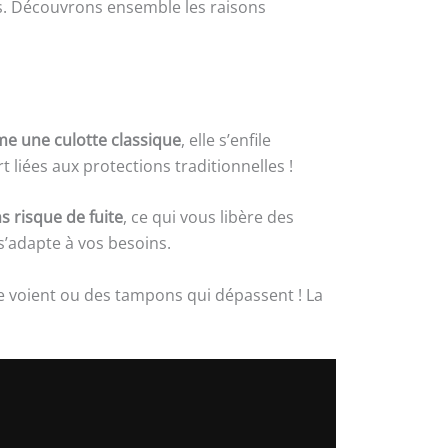
s. Découvrons ensemble les raisons
 une culotte classique
, elle s’enfile
t liées aux protections traditionnelles !
s risque de fuite
, ce qui vous libère des
s’adapte à vos besoins.
se voient ou des tampons qui dépassent ! La