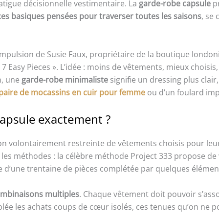
fatigue décisionnelle vestimentaire. La
garde-robe capsule
pr
ces basiques pensées pour traverser toutes les saisons
, se
’impulsion de Susie Faux, propriétaire de la boutique londo
 7 Easy Pieces ». L’idée : moins de vêtements, mieux choisis,
n, une
garde-robe minimaliste
signifie un dressing plus clair
paire de mocassins en cuir pour femme
ou d’un foulard imp
capsule exactement ?
on volontairement restreinte de vêtements choisis pour le
 les méthodes : la célèbre méthode Project 333 propose de v
e d’une trentaine de pièces complétée par quelques élémen
mbinaisons multiples
. Chaque vêtement doit pouvoir s’asso
blée les achats coups de cœur isolés, ces tenues qu’on ne 