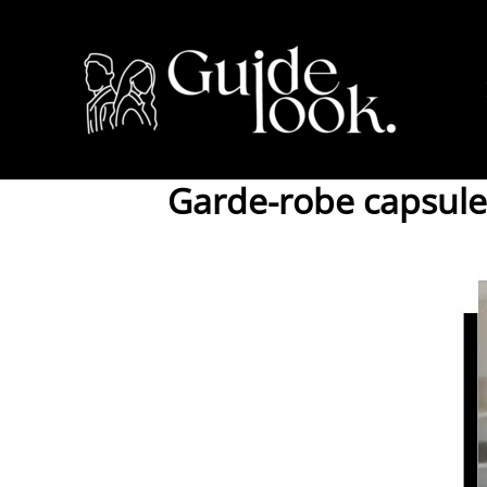
Aller
au
contenu
Garde-robe capsule 