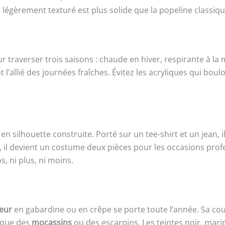
légèrement texturé est plus solide que la popeline classiqu
ur traverser trois saisons : chaude en hiver, respirante à l
 l’allié des journées fraîches. Évitez les acryliques qui boul
n silhouette construite. Porté sur un tee-shirt et un jean, 
, il devient un costume deux pièces pour les occasions prof
s, ni plus, ni moins.
leur
en gabardine ou en crêpe se porte toute l’année. Sa co
s que des
mocassins
ou des escarpins. Les teintes noir, ma