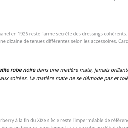
anel en 1926 reste l’arme secrète des dressings cohérents.
e dizaine de tenues différentes selon les accessoires. Cardi
etite robe noire
dans une matière mate, jamais brillante
 aux soirées. La matière mate ne se démode pas et tolè
rry à la fin du XIXe siècle reste l’imperméable de référenc
 épais en hiver ou directement sur une robe au début du pri