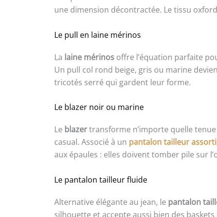
une dimension décontractée. Le tissu oxford 
Le pull en laine mérinos
La
laine mérinos
offre l’équation parfaite po
Un pull col rond beige, gris ou marine devient
tricotés serré qui gardent leur forme.
Le blazer noir ou marine
Le
blazer
transforme n’importe quelle tenue e
casual. Associé à un
pantalon tailleur assorti
aux épaules : elles doivent tomber pile sur l’o
Le pantalon tailleur fluide
Alternative élégante au jean, le
pantalon tail
silhouette et accepte aussi bien des basket