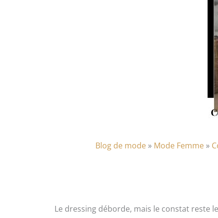
Blog de mode
»
Mode Femme
»
C
Le dressing déborde, mais le constat reste l