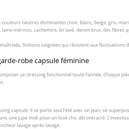
e couleurs neutres dominantes (noir, blanc, beige, gris, ma
 laine mérinos, cachemire, lin lavé, denim brut, des fibres qu
maîtrisés, finitions soignées qui résistent aux fluctuations
garde-robe capsule féminine
 composer un dressing fonctionnel toute l’année. Chaque piè
ns.
sing capsule. Il se porte seul l’été avec un jean, se superp
dans une jupe midi pour un look chic décontracté. L’investis
ancheur lavage après lavage.