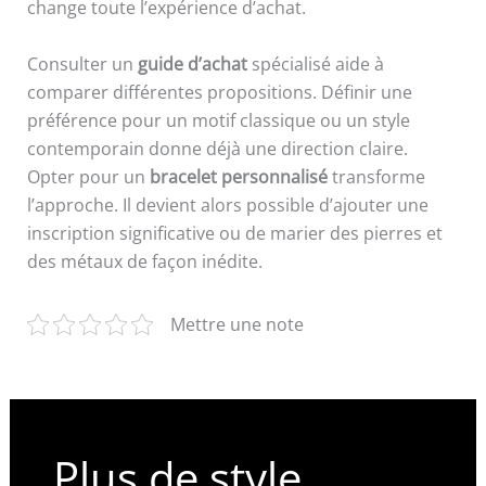
change toute l’expérience d’achat.
Consulter un
guide d’achat
spécialisé aide à
comparer différentes propositions. Définir une
préférence pour un motif classique ou un style
contemporain donne déjà une direction claire.
Opter pour un
bracelet personnalisé
transforme
l’approche. Il devient alors possible d’ajouter une
inscription significative ou de marier des pierres et
des métaux de façon inédite.
Mettre une note
Plus de style