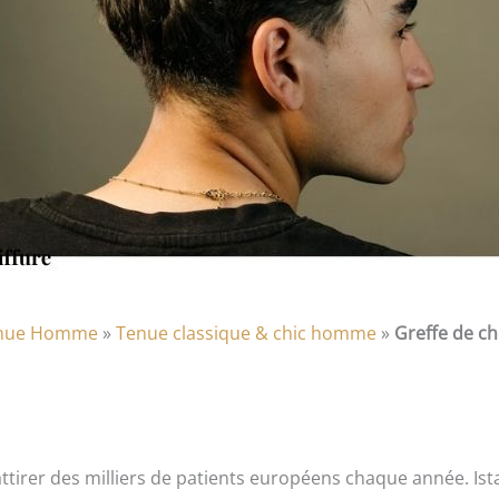
nue Homme
»
Tenue classique & chic homme
»
Greffe de ch
ttirer des milliers de patients européens chaque année. I