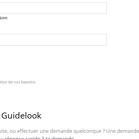
Nom
tion de vos besoins
e Guidelook
 site, ou effectuer une demande quelconque ? Une demand
ne
réponse rapide à ta demande
.