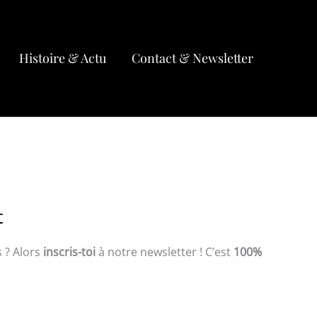
Histoire & Actu
Contact & Newsletter
t
s ? Alors
inscris-toi
à notre newsletter ! C’est
100%