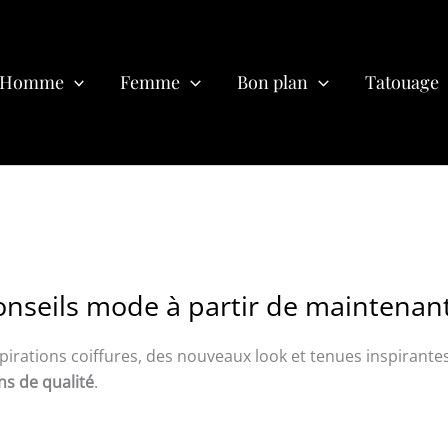
Homme
Femme
Bon plan
Tatouage
onseils mode à partir de maintenan
pirations coiffures, des nouveaux look et tenues inspirante
ns de qualité
.